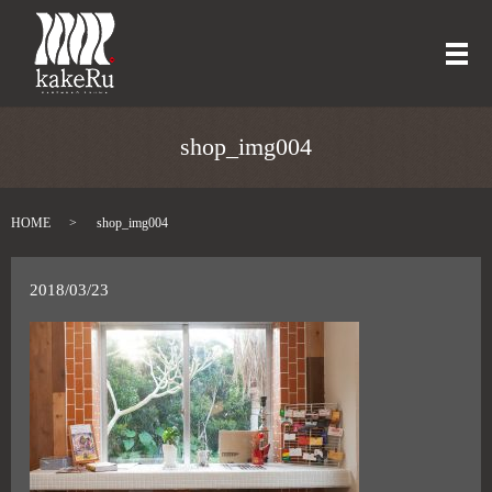
メ
shop_img004
HOME
shop_img004
2018/03/23