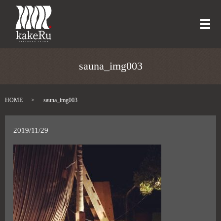
メ
sauna_img003
HOME
sauna_img003
2019/11/29