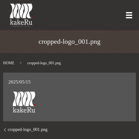
メ
cropped-logo_001.png
HOME
cropped-logo_001.png
2025/05/15
cropped-logo_001.png