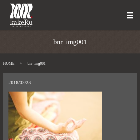
メ
bnr_img001
HOME
bnr_img001
2018/03/23