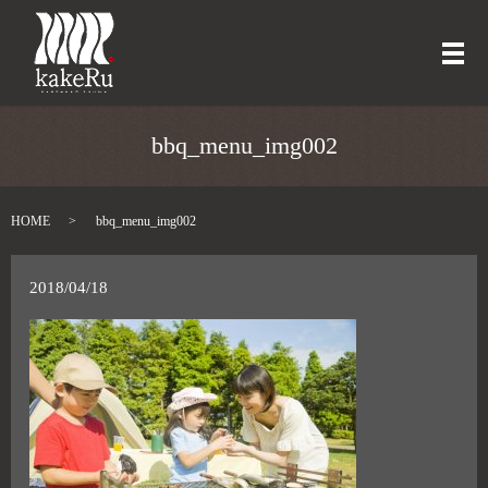
メ
bbq_menu_img002
HOME
bbq_menu_img002
2018/04/18