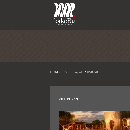
HOME
image1_20190220
2019/02/20