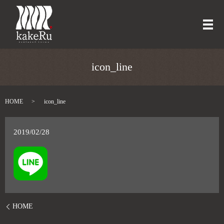
メ
icon_line
HOME
icon_line
2019/02/28
HOME